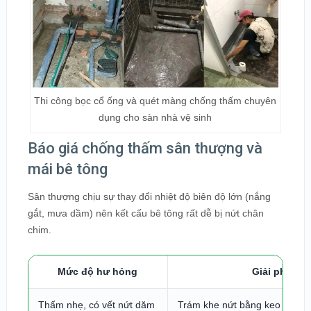
Thi công bọc cổ ống và quét màng chống thấm chuyên
dụng cho sàn nhà vệ sinh
Báo giá chống thấm sân thượng và
mái bê tông
Sân thượng chịu sự thay đổi nhiệt độ biên độ lớn (nắng
gắt, mưa dầm) nên kết cấu bê tông rất dễ bị nứt chân
chim.
Mức độ hư hỏng
Giải pháp đ
Thấm nhẹ, có vết nứt dăm
Trám khe nứt bằng keo chuyê