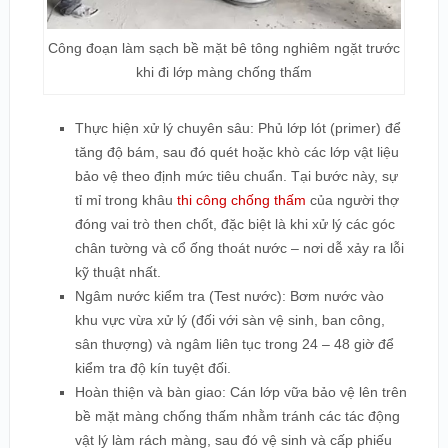
Công đoạn làm sạch bề mặt bê tông nghiêm ngặt trước
khi đi lớp màng chống thấm
Thực hiện xử lý chuyên sâu: Phủ lớp lót (primer) để
tăng độ bám, sau đó quét hoặc khò các lớp vật liệu
bảo vệ theo định mức tiêu chuẩn. Tại bước này, sự
tỉ mỉ trong khâu
thi công chống thấm
của người thợ
đóng vai trò then chốt, đặc biệt là khi xử lý các góc
chân tường và cổ ống thoát nước – nơi dễ xảy ra lỗi
kỹ thuật nhất.
Ngâm nước kiểm tra (Test nước): Bơm nước vào
khu vực vừa xử lý (đối với sàn vệ sinh, ban công,
sân thượng) và ngâm liên tục trong 24 – 48 giờ để
kiểm tra độ kín tuyệt đối.
Hoàn thiện và bàn giao: Cán lớp vữa bảo vệ lên trên
bề mặt màng chống thấm nhằm tránh các tác động
vật lý làm rách màng, sau đó vệ sinh và cấp phiếu