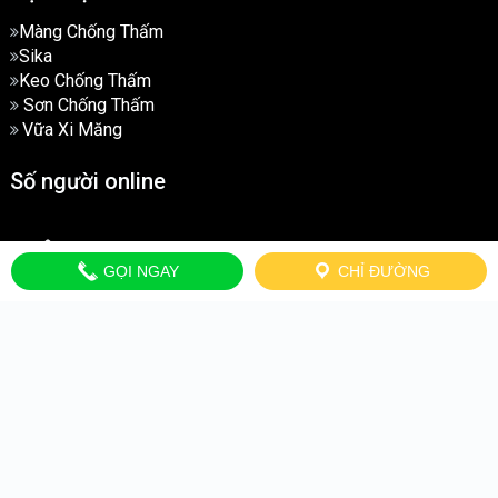
Màng Chống Thấm
Sika
Keo Chống Thấm
Sơn Chống Thấm
Vữa Xi Măng
Số người online
THÔNG TIN
GỌI NGAY
CHỈ ĐƯỜNG
Chính Sách Mua Hàng
Chính Sách Bảo Hành
Chính Sách Đổi Trả
Quy Định Vận Chuyển
Chính Sách Bảo Mật
Địa Chỉ:
Số 2 Ngõ 29 Xã Đàn, Hà Nội
Địa Chỉ:
Số 4 Ngõ 34 Khương Đình, Thanh Xuân, Hà Nội
037.967.6669
Zalo
Liên Hệ