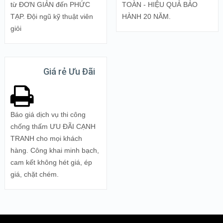
từ ĐƠN GIẢN đến PHỨC
TOÀN - HIỆU QUẢ BẢO
TẠP. Đội ngũ kỹ thuật viên
HÀNH 20 NĂM.
giỏi
Giá rẻ Ưu Đãi
Báo giá dịch vụ thi công
chống thấm ƯU ĐÃI CẠNH
TRANH cho mọi khách
hàng. Công khai minh bạch,
cam kết không hét giá, ép
giá, chặt chém.