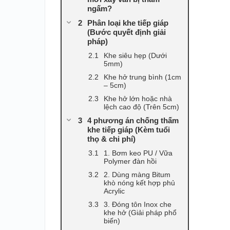
ngấm?
Phân loại khe tiếp giáp
(Bước quyết định giải
pháp)
Khe siêu hẹp (Dưới
5mm)
Khe hở trung bình (1cm
– 5cm)
Khe hở lớn hoặc nhà
lệch cao độ (Trên 5cm)
4 phương án chống thấm
khe tiếp giáp (Kèm tuổi
thọ & chi phí)
1. Bơm keo PU / Vữa
Polymer đàn hồi
2. Dùng màng Bitum
khò nóng kết hợp phủ
Acrylic
3. Đóng tôn Inox che
khe hở (Giải pháp phổ
biến)