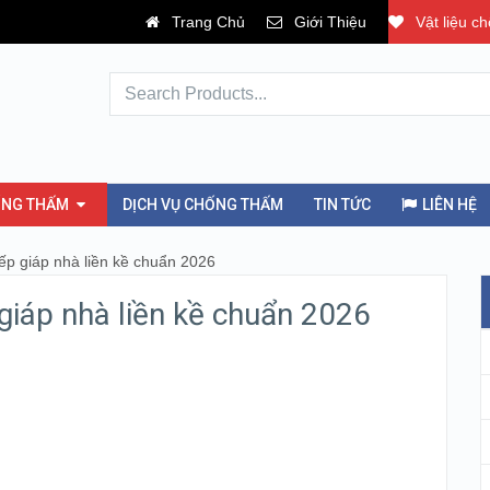
Trang Chủ
Giới Thiệu
Vật liệu c
ỐNG THẤM
DỊCH VỤ CHỐNG THẤM
TIN TỨC
LIÊN HỆ
ếp giáp nhà liền kề chuẩn 2026
giáp nhà liền kề chuẩn 2026