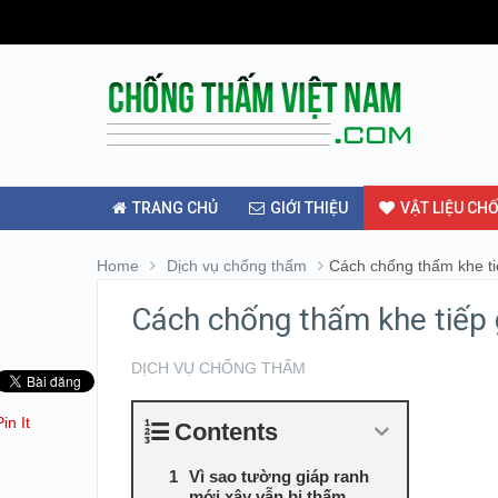
TRANG CHỦ
GIỚI THIỆU
VẬT LIỆU CH
Home
Dịch vụ chống thấm
Cách chống thấm khe ti
Cách chống thấm khe tiếp 
DỊCH VỤ CHỐNG THẤM
Pin It
Contents
Vì sao tường giáp ranh
mới xây vẫn bị thấm