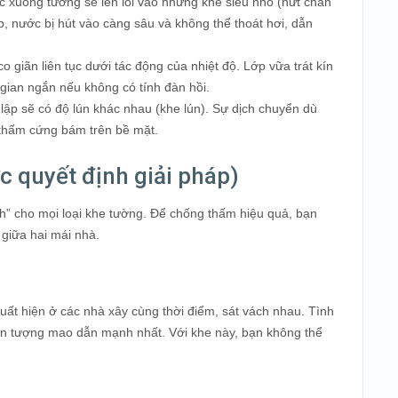
 xuống tường sẽ len lỏi vào những khe siêu nhỏ (nứt chân
, nước bị hút vào càng sâu và không thể thoát hơi, dẫn
 giãn liên tục dưới tác động của nhiệt độ. Lớp vữa trát kín
 gian ngắn nếu không có tính đàn hồi.
ập sẽ có độ lún khác nhau (khe lún). Sự dịch chuyển dù
 thấm cứng bám trên bề mặt.
c quyết định giải pháp)
nh” cho mọi loại khe tường. Để chống thấm hiệu quả, bạn
giữa hai mái nhà.
ất hiện ở các nhà xây cùng thời điểm, sát vách nhau. Tình
hiện tượng mao dẫn mạnh nhất. Với khe này, bạn không thể