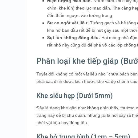
Hiện tượng mao dẫn:
Nước mưa khi chảy dọc
chim, khe lún) theo lực mao dẫn. Khe càng hẹp
đến thấm ngược vào tường trong.
Sự co ngót vật liệu:
Tường gạch và bê tông co
khe hở ban đầu rất dễ bị nứt gãy sau một thời
Sụt lún không đồng đều:
Hai móng nhà độc l
rất nhỏ này cũng đủ để phá vỡ các lớp chống
Phân loại khe tiếp giáp (Bướ
Tuyệt đối không có một vật liệu nào “chữa bách bệ
phải xác định được kích thước khe và độ chênh cao 
Khe siêu hẹp (Dưới 5mm)
Đây là dạng khe gần như không nhìn thấy, thường xu
trạng này dễ bị chủ quan, nhưng lại là nơi xảy ra 
nhét vật liệu hay đóng tôn.
Khe hở trung bình (1cm – 5cm)