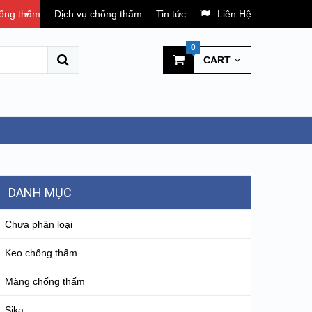
hống thấm
Dịch vụ chống thấm
Tin tức
Liên Hệ
0
CART
DANH MỤC
Chưa phân loại
Keo chống thấm
Màng chống thấm
Sika