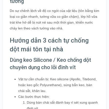
tường
Do sự chênh lệch về độ co ngót của vật liệu (tôn bằng kim
loại co giãn nhanh, tường vữa co giãn chậm), lớp hồ vữa
trát khe hở dễ bị nứt nẻ sau một thời gian, khiến nước
chảy len theo vách tường vào nhà.
Hướng dẫn 3 cách tự chống
dột mái tôn tại nhà
Dùng keo Silicone / Keo chống dột
chuyên dụng cho lỗi đinh vít
Vật tư cần chuẩn bị: Keo silicone (Apollo, Titebond,
hoặc keo gốc Polyurethane), súng bắn keo, bàn
chải sắt, khăn lau.
Các bước thực hiện:
Dùng bàn chải sắt đánh bay rỉ sét xung quanh
đinh vít.