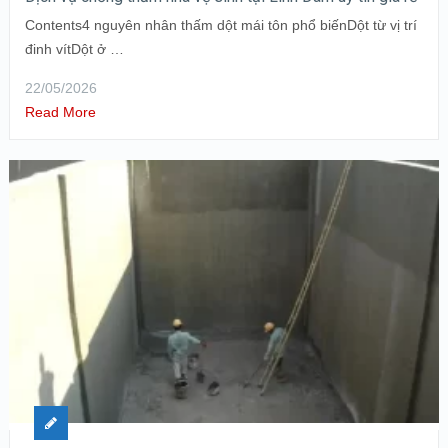
Contents4 nguyên nhân thấm dột mái tôn phổ biếnDột từ vị trí
đinh vítDột ở …
22/05/2026
Read More