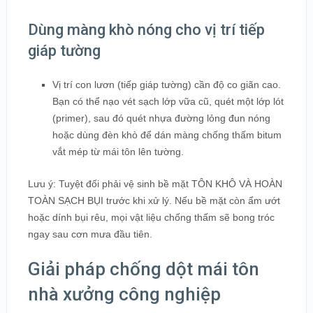
Dùng màng khò nóng cho vị trí tiếp
giáp tường
Vị trí con lươn (tiếp giáp tường) cần độ co giãn cao.
Bạn có thể nạo vét sạch lớp vữa cũ, quét một lớp lót
(primer), sau đó quét nhựa đường lỏng đun nóng
hoặc dùng đèn khò để dán màng chống thấm bitum
vắt mép từ mái tôn lên tường.
Lưu ý: Tuyệt đối phải vệ sinh bề mặt TÔN KHÔ VÀ HOÀN
TOÀN SẠCH BỤI trước khi xử lý. Nếu bề mặt còn ẩm ướt
hoặc dính bụi rêu, mọi vật liệu chống thấm sẽ bong tróc
ngay sau cơn mưa đầu tiên.
Giải pháp chống dột mái tôn
nhà xưởng công nghiệp