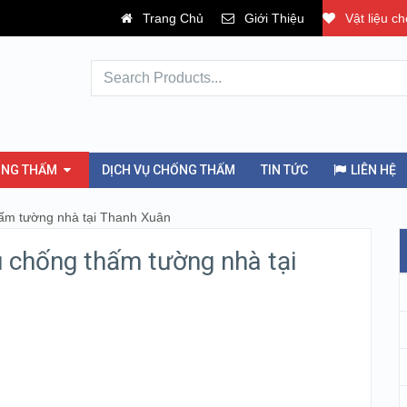
Trang Chủ
Giới Thiệu
Vật liệu c
ỐNG THẤM
DỊCH VỤ CHỐNG THẤM
TIN TỨC
LIÊN HỆ
thấm tường nhà tại Thanh Xuân
vụ chống thấm tường nhà tại