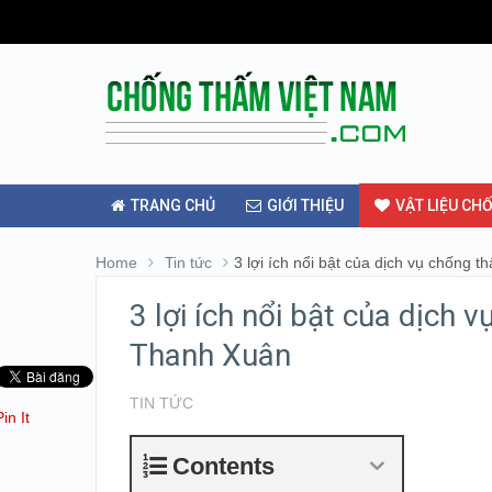
TRANG CHỦ
GIỚI THIỆU
VẬT LIỆU CH
Home
Tin tức
3 lợi ích nổi bật của dịch vụ chống 
3 lợi ích nổi bật của dịch 
Thanh Xuân
TIN TỨC
Pin It
Contents