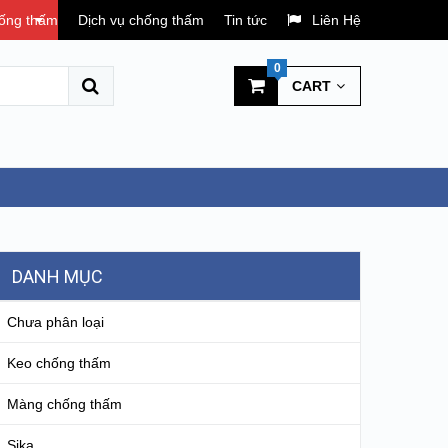
hống thấm
Dịch vụ chống thấm
Tin tức
Liên Hệ
0
CART
DANH MỤC
Chưa phân loại
Keo chống thấm
Màng chống thấm
Sika