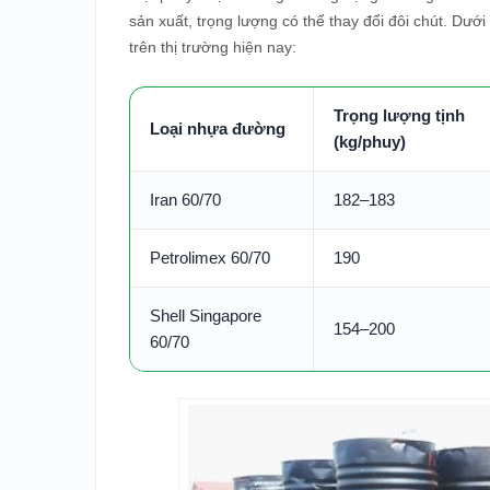
sản xuất, trọng lượng có thể thay đổi đôi chút. Dư
trên thị trường hiện nay:
Trọng lượng tịnh
Loại nhựa đường
(kg/phuy)
Iran 60/70
182–183
Petrolimex 60/70
190
Shell Singapore
154–200
60/70