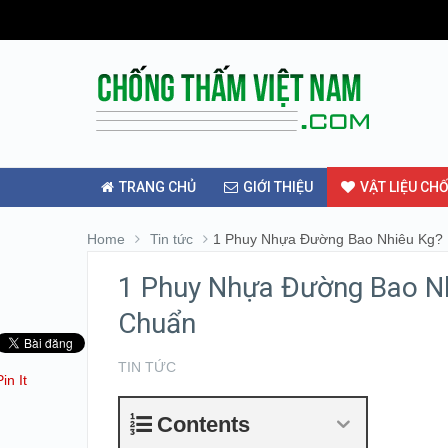
TRANG CHỦ
GIỚI THIỆU
VẬT LIỆU CH
Home
Tin tức
1 Phuy Nhựa Đường Bao Nhiêu Kg?
1 Phuy Nhựa Đường Bao N
Chuẩn
TIN TỨC
Pin It
Contents