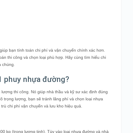
giúp bạn tính toán chi phí và vận chuyển chính xác hơn.
án thi công và chọn loại phù hợp. Hãy cùng tìm hiểu chi
a chúng.
g 1 phuy nhựa đường?
ối lượng thi công. Nó giúp nhà thầu và kỹ sư xác định đúng
 rõ trọng lượng, bạn sẽ tránh lãng phí và chọn loại nhựa
trù chi phí vận chuyển và lưu kho hiệu quả.
 kg (trọng lượng tịnh). Tùy vào loại nhựa đường và nhà