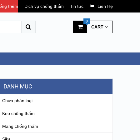
hống thấm
Dịch vụ chống thấm
Tin tức
Liên Hệ
0
CART
DANH MỤC
Chưa phân loại
Keo chống thấm
Màng chống thấm
Sika