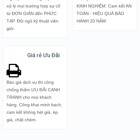
xử lý mọi trường hợp sự cố
KINH NGHIỆM. Cam kết AN
từ ĐƠN GIẢN đến PHỨC
TOÀN - HIỆU QUẢ BẢO
TẠP. Đội ngũ kỹ thuật viên
HÀNH 20 NĂM.
giỏi
Giá rẻ Ưu Đãi
Báo giá dịch vụ thi công
chống thấm ƯU ĐÃI CẠNH
TRANH cho mọi khách
hàng. Công khai minh bạch,
cam kết không hét giá, ép
giá, chặt chém.