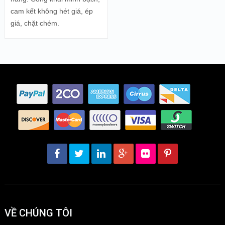
cam kết không hét giá, ép
giá, chặt chém.
VỀ CHÚNG TÔI