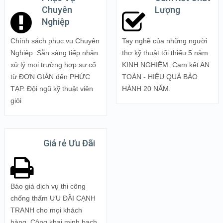
Chuyên
Lượng
Nghiệp
Chính sách phục vụ Chuyên
Tay nghề của những người
Nghiệp. Sẵn sàng tiếp nhận
thợ kỹ thuật tối thiểu 5 năm
xử lý mọi trường hợp sự cố
KINH NGHIỆM. Cam kết AN
từ ĐƠN GIẢN đến PHỨC
TOÀN - HIỆU QUẢ BẢO
TẠP. Đội ngũ kỹ thuật viên
HÀNH 20 NĂM.
giỏi
Giá rẻ Ưu Đãi
Báo giá dịch vụ thi công
chống thấm ƯU ĐÃI CẠNH
TRANH cho mọi khách
hàng. Công khai minh bạch,