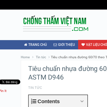
TRANG CHỦ
GIỚI THIỆU
VẬT LIỆU CH
Home
Tin tức
Tiêu chuẩn nhựa đường 60/70 theo
Tiêu chuẩn nhựa đường 6
ASTM D946
TIN TỨC
Pin It
Contents