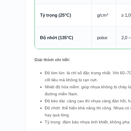
Tỷ trọng (25°C)
g/cm³
≥ 1,
Độ nhớt (135°C)
poise
2,0 –
Giải thích chi tiết:
Độ kim lún: là chỉ số đặc trưng nhất. Với 60
cốt liệu mà không bị rạn nứt.
Nhiệt độ hóa mềm: giúp nhựa không bị chảy lú
đường miền Nam.
Độ kéo dài: càng cao thì nhựa càng đàn hồi, h
Độ nhớt: thể hiện khả năng thi công. Nhựa có 
hay quá lỏng.
Tỷ trọng: đảm bảo nhựa tinh khiết, không pha 