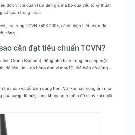
iều đơn vị chỉ quan tâm đến giá mà bỏ qua yếu tố kỹ thuật
ng số quan trọng nhất.
 chỉ tiêu trong TCVN 7493:2005, cách nhận biết nhựa đạt
thi công.
 sao cần đạt tiêu chuẩn TCVN?
ation Grade Bitumen), dùng phổ biến trong thi công mặt
thị độ kim lún – đo bằng đơn vị mm/10, thể hiện độ cứng –
ơn thì mềm và dễ biến dạng hơn. Với khí hậu nóng ẩm như
ng quá cứng để nứt, cũng không quá mềm để chảy khi nhiệt