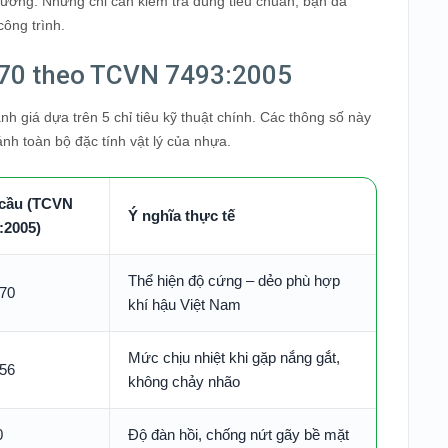
đường. Nhưng chỉ cần kiểm tra đúng tiêu chuẩn, bạn đã
ông trình.
/70 theo TCVN 7493:2005
giá dựa trên 5 chỉ tiêu kỹ thuật chính. Các thông số này
nh toàn bộ đặc tính vật lý của nhựa.
cầu (TCVN
Ý nghĩa thực tế
:2005)
Thể hiện độ cứng – dẻo phù hợp
 70
khí hậu Việt Nam
Mức chịu nhiệt khi gặp nắng gắt,
 56
không chảy nhão
0
Độ đàn hồi, chống nứt gãy bề mặt