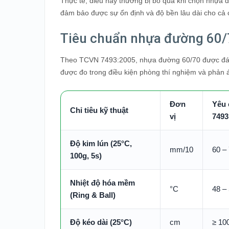
Thực tế, điều này thường bị bỏ qua khi chọn nhựa 
đảm bảo được sự ổn định và độ bền lâu dài cho cả c
Tiêu chuẩn nhựa đường 60
Theo TCVN 7493:2005, nhựa đường 60/70 được đánh 
được đo trong điều kiện phòng thí nghiệm và phản á
Đơn
Yêu 
Chỉ tiêu kỹ thuật
vị
7493
Độ kim lún (25°C,
mm/10
60 –
100g, 5s)
Nhiệt độ hóa mềm
°C
48 –
(Ring & Ball)
Độ kéo dài (25°C)
cm
≥ 10