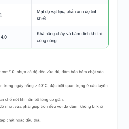
Mật độ vật liệu, phản ánh độ tinh
01
khiết
Khả năng chảy và bám dính khi thi
 4,0
công nóng
–70 mm/10, nhựa có độ dẻo vừa đủ, đảm bảo bám chặt vào
n trong ngày nắng > 40°C, đặc biệt quan trọng ở các tuyến
ạn chế nứt khi nền bê tông co giãn.
độ nhớt vừa phải giúp trộn đều với đá dăm, không bị khô
tạp chất hoặc dầu thải.