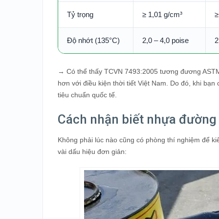
Tỷ trọng
≥ 1,01 g/cm³
≥
Độ nhớt (135°C)
2,0 – 4,0 poise
2
→ Có thể thấy TCVN 7493:2005 tương đương ASTM D
hơn với điều kiện thời tiết Việt Nam. Do đó, khi b
tiêu chuẩn quốc tế.
Cách nhận biết nhựa đường
Không phải lúc nào cũng có phòng thí nghiệm để ki
vài dấu hiệu đơn giản: