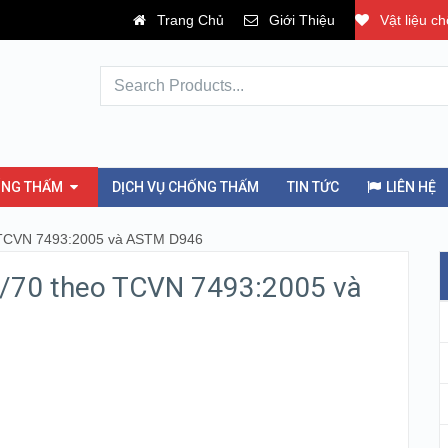
Trang Chủ
Giới Thiệu
Vật liệu c
ỐNG THẤM
DỊCH VỤ CHỐNG THẤM
TIN TỨC
LIÊN HỆ
 TCVN 7493:2005 và ASTM D946
0/70 theo TCVN 7493:2005 và