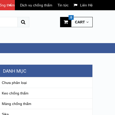
hống thấm
Dịch vụ chống thấm
Tin tức
Liên Hệ
0
CART
DANH MỤC
Chưa phân loại
Keo chống thấm
Màng chống thấm
Sika