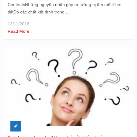
ContentsNhững nguyên nhân gây ra tường bị ẩm mốcThời
tiếtDo các chất kết dính trong …
13/11/2018
Read More