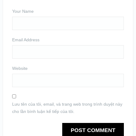
Your Name
Email Address
Website
Lưu tên của tôi, email, và trang web trong trình duyệt này
cho lần bình luận kế tiếp của tôi.