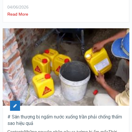
04/06/2026
Read More
# Sân thượng bị ngấm nước xuống trần phải chống thấm
sao hiệu quả
ContentsNhững nguyên nhân gây ra tường bị ẩm mốcThời