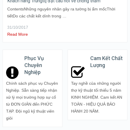
Khách hàng Trungtq đặt câu hỏi về chống thấm
ContentsNhững nguyên nhân gây ra tường bị ẩm mốcThời
tiếtDo các chất kết dính trong …
31/10/2017
Read More
Phục Vụ
Cam Kết Chất
Chuyên
Lượng
Nghiệp
Chính sách phục vụ Chuyên
Tay nghề của những người
Nghiệp. Sẵn sàng tiếp nhận
thợ kỹ thuật tối thiểu 5 năm
xử lý mọi trường hợp sự cố
KINH NGHIỆM. Cam kết AN
từ ĐƠN GIẢN đến PHỨC
TOÀN - HIỆU QUẢ BẢO
TẠP. Đội ngũ kỹ thuật viên
HÀNH 20 NĂM.
giỏi