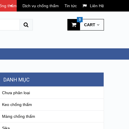
hống thấm
Dịch vụ chống thấm
Tin tức
Liên Hệ
0
CART
DANH MỤC
Chưa phân loại
Keo chống thấm
Màng chống thấm
Sika