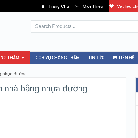
Trang Chủ
Giới Thiệu
Vật liệu c
ỐNG THẤM
DỊCH VỤ CHỐNG THẤM
TIN TỨC
LIÊN HỆ
ng nhựa đường
ần nhà bằng nhựa đường