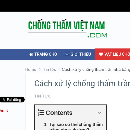
TRANG CHỦ
GIỚI THIỆU
VẬT LIỆU CH
Home
Tin tức
Cách xử lý chống thấm trần nhà bằ
Cách xử lý chống thấm tr
TIN TỨC
Pin It
Contents
Tại sao có thể chống thấm
bằng nhựa đường?