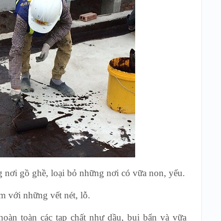
 nơi gồ ghề, loại bỏ những nơi có vữa non, yếu.
 với những vết nét, lỗ.
oàn toàn các tạp chất như dầu, bụi bẩn và vữa